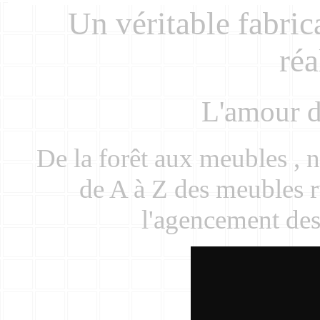
Un véritable fabric
ré
L'amour du
De la forêt aux meubles , n
de A à Z des meubles r
l'agencement des 