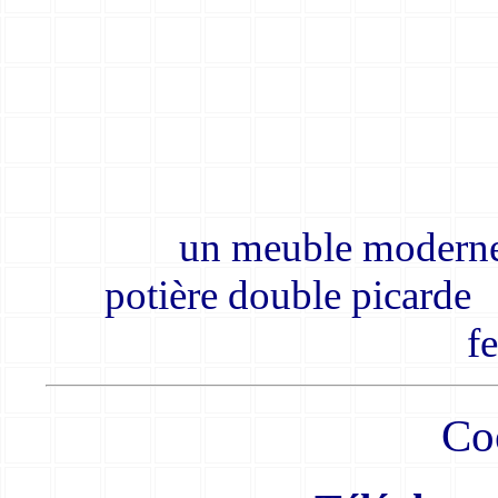
un meubl
potière dou
f
Co